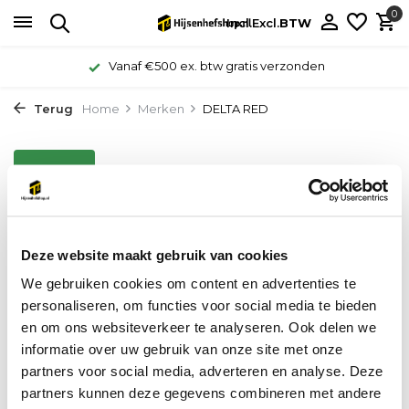
0
Incl.
Excl.
BTW
Vanaf €500 ex. btw gratis verzonden
Terug
Home
Merken
DELTA RED
Sorteren op:
Filter
Toon:
0 producten
Deze website maakt gebruik van cookies
Geen producten gevonden!...
We gebruiken cookies om content en advertenties te
personaliseren, om functies voor social media te bieden
en om ons websiteverkeer te analyseren. Ook delen we
informatie over uw gebruik van onze site met onze
partners voor social media, adverteren en analyse. Deze
partners kunnen deze gegevens combineren met andere