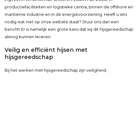
productiefaciliteiten en logistieke centra, binnen de offshore en
maritieme industrie en in de energievoorziening. Heeft u iets
nodig wat niet op onze website staat? Stuur ons dan een
bericht! Er is namelijk een grote kans dat wij dit hijsgereedschap
alsnog kunnen leveren.
Veilig en efficiënt hijsen met
hijsgereedschap
Bij het werken met hijsgereedschap zijn veiligheid,
betrouwbaarheid en efficiëntie van cruciaal belang. Alle
gereedschappen in het assortiment van Hijsenhefshop zijn
ontwikkeld met behulp van geavanceerde technologieën en
voldoen aan strenge veiligheidsnormen. Dit maakt ze
betrouwbaar voor elke hijsklus. Ze zijn uitgerust met functies
zoals automatische overlastbeveiliging en precieze
bedieningssystemen, wat het risico op ongelukken
minimaliseert.