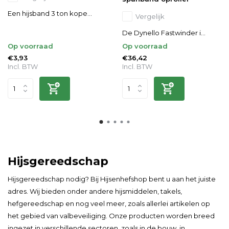
Een hijsband 3 ton kope...
Vergelijk
De Dynello Fastwinder i...
Op voorraad
Op voorraad
€3,93
€36,42
Incl. BTW
Incl. BTW
Hijsgereedschap
Hijsgereedschap nodig? Bij Hijsenhefshop bent u aan het juiste
adres. Wij bieden onder andere
hijsmiddelen
,
takels
,
hefgereedschap
en nog veel meer, zoals allerlei artikelen op
het gebied van valbeveiliging. Onze producten worden breed
ingezet in verschillende sectoren, zoals in de bouw, in