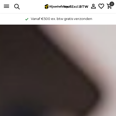
0
Incl.
Excl.
BTW
Vanaf €500 ex. btw gratis verzonden