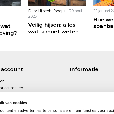
Door
Hijsenhefshop.nl
,
30 april
22 januari 
2025
Hoe we
Veilig hijsen: alles
 wat
spanba
wat u moet weten
eving?
 account
Informatie
gen
nt aanmaken
ik van cookies
ontent en advertenties te personaliseren, om functies voor soci