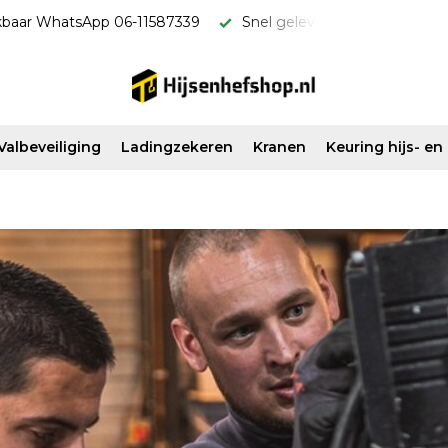
geleverd & scherp van prijs!
Vanaf €500 ex. btw gratis ver
Valbeveiliging
Ladingzekeren
Kranen
Keuring hijs- e