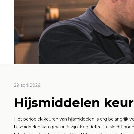
april 2025
22 januari 2025
29 april
29 april 2026
: alles
Hoe werkt een
Keu
Hijsmiddelen keu
t
spanband?
hij
zeg
Lees meer
Het periodiek keuren van hijsmiddelen is erg belangrijk 
hijsmiddelen kan gevaarlijk zijn. Een defect of slecht on
we