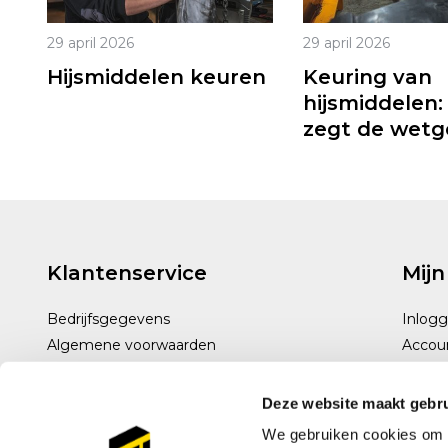
29 april 2026
29 april 2026
Hijsmiddelen keuren
Keuring van
hijsmiddelen:
zegt de wetg
Klantenservice
Mijn
Bedrijfsgegevens
Inlog
Algemene voorwaarden
Accou
Disclaimer
Privacy policy
Deze website maakt gebru
Betaalmethoden
We gebruiken cookies om c