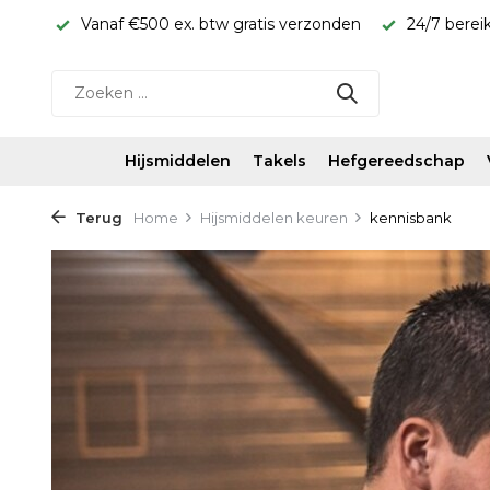
erzonden
24/7 bereikbaar WhatsApp 06-11587339
Snel 
Hijsmiddelen
Takels
Hefgereedschap
Terug
Home
Hijsmiddelen keuren
kennisbank