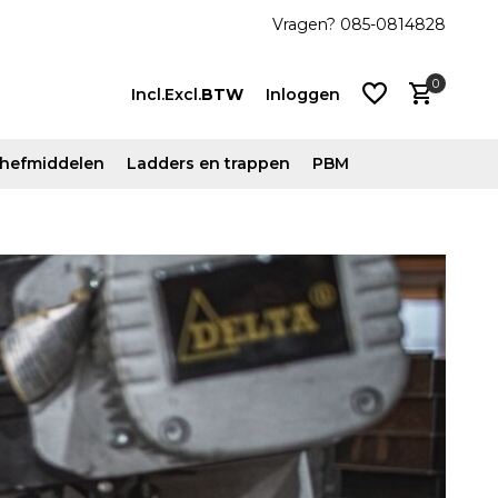
zonden
Vragen? 085-0814828
0
Incl.
Excl.
BTW
Inloggen
n hefmiddelen
Ladders en trappen
PBM
Account
aanmaken
Account
aanmaken