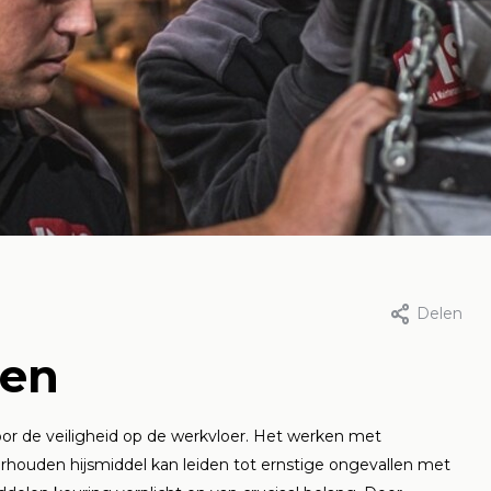
 2026
Door Hijsenhefshop.nl, 30 april
Delen
ring van
Veilig hijsen: 
ren
smiddelen: wat
wat u moet
t de
weten
voor de veiligheid op de werkvloer. Het werken met
derhouden hijsmiddel kan leiden tot ernstige ongevallen met
tgeving?
Lees meer