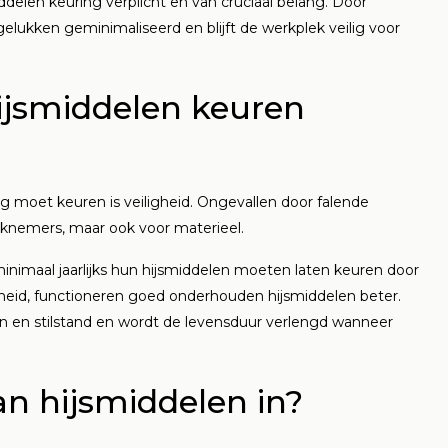
ddelen keuring verplicht en van cruciaal belang. Door
elukken geminimaliseerd en blijft de werkplek veilig voor
eer
ijsmiddelen keuren
moet keuren is veiligheid. Ongevallen door falende
knemers, maar ook voor materieel.
inimaal jaarlijks hun hijsmiddelen moeten laten keuren door
igheid, functioneren goed onderhouden hijsmiddelen beter.
n en stilstand en wordt de levensduur verlengd wanneer
n hijsmiddelen in?