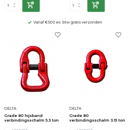
Vanaf €500 ex. btw gratis verzonden
24/7 bere
DELTA
DELTA
Grade 80 hijsband
Grade 80
verbindingsschalm 5.3 ton
verbindingsschalm 3.15 ton