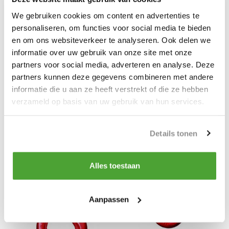
DELTA
DELTA
We gebruiken cookies om content en advertenties te
Grade 80 hijsband
Grade 80 hijsband
verbindingsschalm 2 ton
verbindingsschalm 1.12 ton
personaliseren, om functies voor social media te bieden
en om ons websiteverkeer te analyseren. Ook delen we
Vergelijk
Vergelijk
informatie over uw gebruik van onze site met onze
...
...
partners voor social media, adverteren en analyse. Deze
Op voorraad
Op voorraad
partners kunnen deze gegevens combineren met andere
€17,42
€15,97
informatie die u aan ze heeft verstrekt of die ze hebben
Incl. BTW
Incl. BTW
verzameld op basis van uw gebruik van hun services.
Details tonen
Alles toestaan
Aanpassen