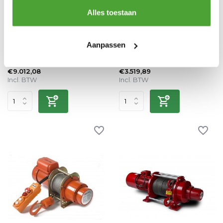
Gebuwin elektrische e-
Yale elektrische mini lier
Alles toestaan
Winch lier 3000 kg
Vergelijk
Vergelijk
...
Aanpassen
Gebuwin elektrische e-W...
Op voorraad
Op voorraad
€9.012,08
€3.519,89
Incl. BTW
Incl. BTW