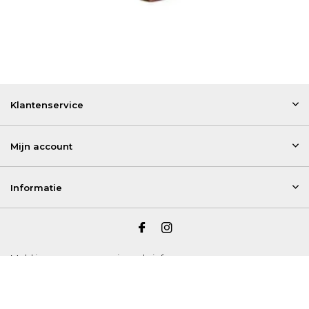
Klantenservice
Mijn account
Informatie
Meld je aan voor onze nieuwsbrief
© 2026 Hijsenhefshop.nl - Theme By
DMWS
x
Plus+