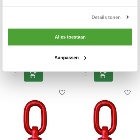
DELTA
DELTA
Grade 80 draaibare
Grade 80 draaibare
Details tonen
oogbout M10 0.9 ton
oogbout M12 1 ton
Vergelijk
Vergelijk
Alles toestaan
...
...
Op voorraad
Op voorraad
€26,57
€26,80
Aanpassen
Incl. BTW
Incl. BTW