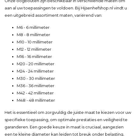
Onze oogbouten zijn beschikbaar in verschillende maten om
aan al uw toepassingen te voldoen. Bij Hijsenhefshop.nl vindt u
een uitgebreid assortiment maten, variërend van:
M6 - 6 millimeter
M8 - 8 millimeter
M10 - 10 millimeter
M12 - 12 millimeter
M16 - 16 millimeter
M20 - 20 millimeter
M24 - 24 millimeter
M30 - 30 millimeter
M36 - 36 millimeter
M42 - 42 millimeter
M48 - 48 millimeter
Het is essentieel om zorgvuldig de juiste maat te kiezen voor uw
specifieke toepassing, om optimale prestaties en veiligheid te
garanderen. Een goede keuze in maat is cruciaal, aangezien
een te kleine diameter kan leiden tot breuk onder belasting,