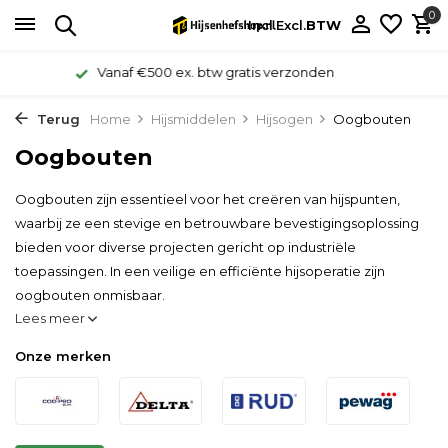
0
Incl.
Excl.
BTW
24/7 bereikbaar WhatsApp 06-11587339
Terug
Home
Hijsmiddelen
Hijsogen
Oogbouten
Oogbouten
Oogbouten zijn essentieel voor het creëren van hijspunten,
waarbij ze een stevige en betrouwbare bevestigingsoplossing
bieden voor diverse projecten gericht op industriële
toepassingen. In een veilige en efficiënte hijsoperatie zijn
oogbouten onmisbaar.
Lees meer
Onze merken