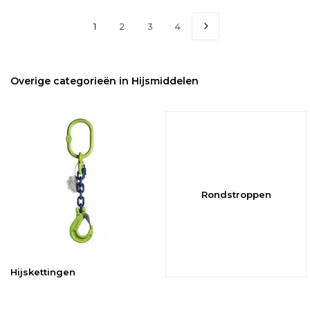
1
2
3
4
Overige categorieën in Hijsmiddelen
Rondstroppen
Hijskettingen