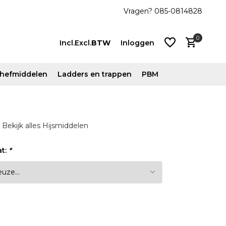
js!
Vanaf €500 ex. btw gratis verzonden
Vragen? 085-0814828
0
Incl.
Excl.
BTW
Inloggen
n hefmiddelen
Ladders en trappen
PBM
Account
Bekijk alles Hijsmiddelen
aanmaken
Account
at:
*
aanmaken