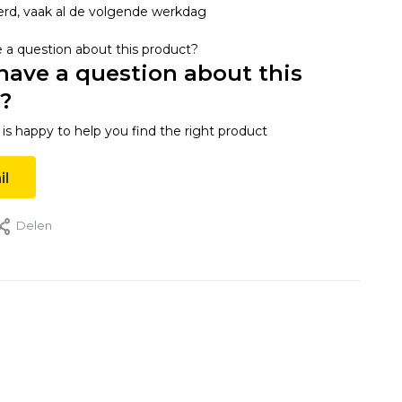
erd, vaak al de volgende werkdag
have a question about this
?
s happy to help you find the right product
il
Delen