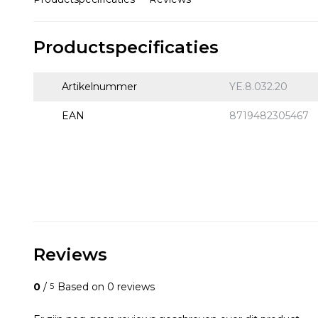
Productspecificaties
Artikelnummer
YE.8.032.20
EAN
8719482305467
Reviews
0
/
Based on 0 reviews
5