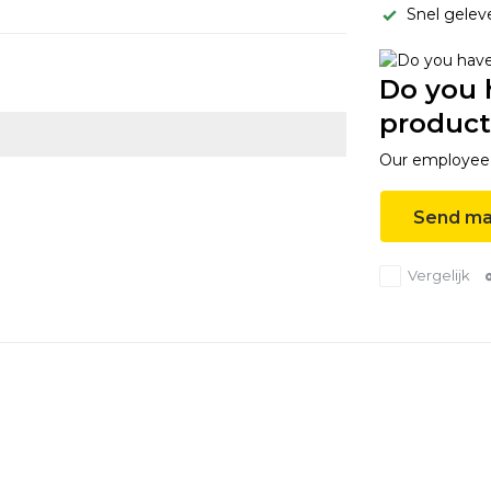
Snel gelev
Do you 
product
Our employee i
Send ma
Vergelijk