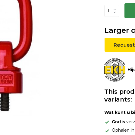
Larger 
Request
Hij
This prod
variants:
Wat kunt u b
Gratis
verz
Ophalen i