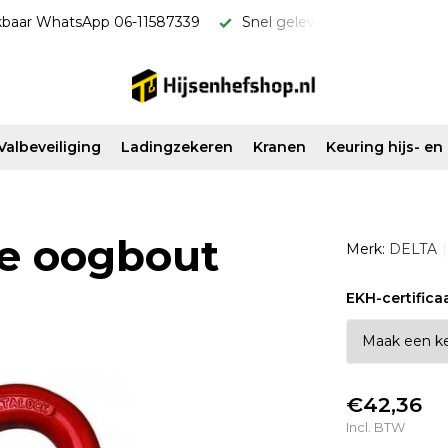
kbaar WhatsApp 06-11587339
Snel geleverd & scherp van pri
Valbeveiliging
Ladingzekeren
Kranen
Keuring hijs- e
re oogbout
Merk:
DELTA
EKH-certifica
€42,36
Incl. BTW