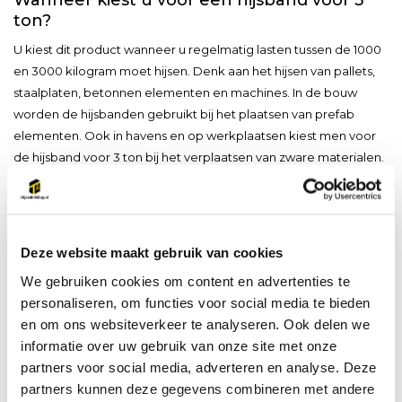
ton?
U kiest dit product wanneer u regelmatig lasten tussen de 1000
en 3000 kilogram moet hijsen. Denk aan het hijsen van pallets,
staalplaten, betonnen elementen en machines. In de bouw
worden de hijsbanden gebruikt bij het plaatsen van prefab
elementen. Ook in havens en op werkplaatsen kiest men voor
de hijsband voor 3 ton bij het verplaatsen van zware materialen.
De hijsband 3 ton voldoet aan de EKH-richtlijnen. Deze
hijsbanden voor 3 ton zijn lichter en goedkoper dan
hijskettingen, maar wel kwetsbaarder bij scherpe randen. Wij
Deze website maakt gebruik van cookies
adviseren dan ook om bij scherpe lasten hoekbeschermers te
gebruiken. Controleer voor ieder gebruik de hijsband 3 ton op
We gebruiken cookies om content en advertenties te
slijtage, scheuren en beschadigingen. Bij twijfel over de
personaliseren, om functies voor social media te bieden
veiligheid vervangt u de band direct.
en om ons websiteverkeer te analyseren. Ook delen we
informatie over uw gebruik van onze site met onze
Certificering en keuring hijsband 3 ton
partners voor social media, adverteren en analyse. Deze
Alle hijsbanden voor 3 ton bij Hijsenhefshop.nl voldoen aan de
partners kunnen deze gegevens combineren met andere