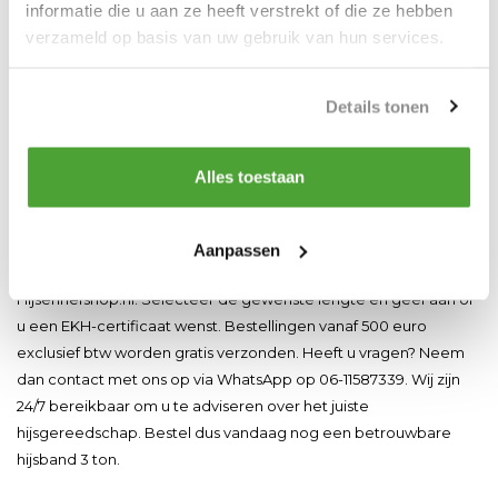
NEN-norm EN1492-2. U kunt bij uw bestelling kiezen voor een
informatie die u aan ze heeft verstrekt of die ze hebben
EKH-certificaat tegen een meerprijs van 1,21 euro. Dit certificaat
verzameld op basis van uw gebruik van hun services.
bevestigt dat het product getest is volgens de Europese
keuringsrichtlijnen. Als onderdeel van Inspection & Maintenance
Details tonen
Services beschikken wij over gecertificeerde keurmeesters. Wij
adviseren om uw hijsband 3 ton regelmatig te laten keuren.
Afhankelijk van de gebruiksfrequentie geldt een keuringsplicht
Alles toestaan
van eenmaal per jaar.
Bestellen bij Hijsenhefshop
Aanpassen
Bestel uw hijsband voor 3 ton eenvoudig online bij
Hijsenhefshop.nl. Selecteer de gewenste lengte en geef aan of
u een EKH-certificaat wenst. Bestellingen vanaf 500 euro
exclusief btw worden gratis verzonden. Heeft u vragen? Neem
dan contact met ons op via WhatsApp op 06-11587339. Wij zijn
24/7 bereikbaar om u te adviseren over het juiste
hijsgereedschap. Bestel dus vandaag nog een betrouwbare
hijsband 3 ton.