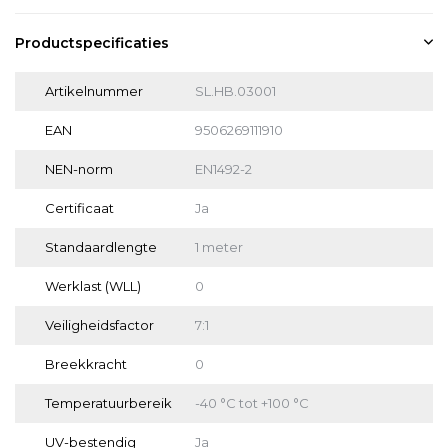
Productspecificaties
Artikelnummer
SL.HB.03001
EAN
9506269111910
NEN-norm
EN1492-2
Certificaat
Ja
Standaardlengte
1 meter
Werklast (WLL)
0
Veiligheidsfactor
7:1
Breekkracht
0
Temperatuurbereik
-40 °C tot +100 °C
UV-bestendig
Ja