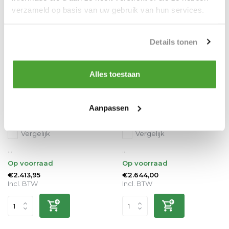
verzameld op basis van uw gebruik van hun services.
Details tonen
Alles toestaan
Noblelift
Noblelift
Aanpassen
Heftafel 2000 kg
Heftafel laagbouw 1000 kg
Vergelijk
Vergelijk
...
...
Op voorraad
Op voorraad
€2.413,95
€2.644,00
Incl. BTW
Incl. BTW