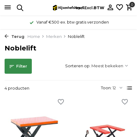
0
Incl.
Excl.
BTW
Vanaf €500 ex. btw gratis verzonden
Terug
Home
Merken
Noblelift
Noblelift
Sorteren op:
Filter
Toon:
4 producten