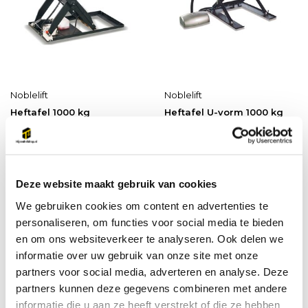
Noblelift
Noblelift
Heftafel 1000 kg
Heftafel U-vorm 1000 kg
Vergelijk
Vergelijk
...
Deze stationaire heftaf...
Op voorraad
Op voorraad
Deze website maakt gebruik van cookies
€2.050,95
€2.644,00
Incl. BTW
Incl. BTW
We gebruiken cookies om content en advertenties te
personaliseren, om functies voor social media te bieden
en om ons websiteverkeer te analyseren. Ook delen we
informatie over uw gebruik van onze site met onze
partners voor social media, adverteren en analyse. Deze
partners kunnen deze gegevens combineren met andere
informatie die u aan ze heeft verstrekt of die ze hebben