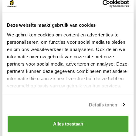
LGH-
12
1300
3
RD12
Deze website maakt gebruik van cookies
LGH-
16
2500
4
RD16
We gebruiken cookies om content en advertenties te
personaliseren, om functies voor social media te bieden
LGH-
20
4000
4
en om ons websiteverkeer te analyseren. Ook delen we
RD20
informatie over uw gebruik van onze site met onze
partners voor social media, adverteren en analyse. Deze
LGH-
24
5000
4
partners kunnen deze gegevens combineren met andere
RD24
informatie die u aan ze heeft verstrekt of die ze hebben
verzameld op basis van uw gebruik van hun services.
LGH-
30
7500
6
RD30
Details tonen
LGH-
36
10000
7
RD36
Alles toestaan