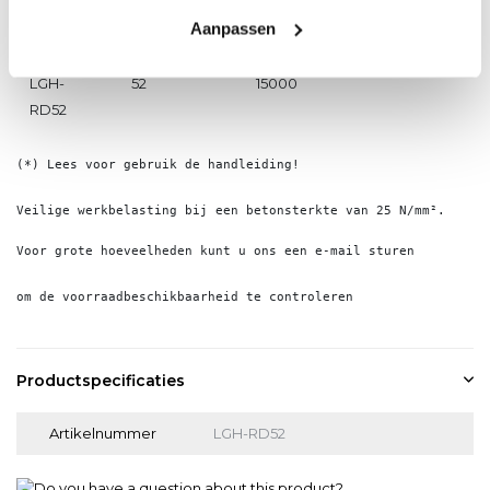
LGH-
42
12500
8
Aanpassen
RD42
LGH-
52
15000
9
RD52
(*) Lees voor gebruik de handleiding!

Veilige werkbelasting bij een betonsterkte van 25 N/mm².
Voor grote hoeveelheden kunt u ons een e-mail sturen

om de voorraadbeschikbaarheid te controleren
Productspecificaties
Artikelnummer
LGH-RD52