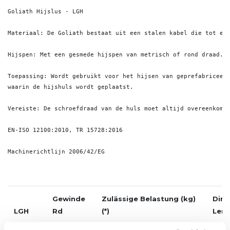
Goliath Hijslus - LGH

Materiaal: De Goliath bestaat uit een stalen kabel die tot een
Hijspen: Met een gesmede hijspen van metrisch of rond draad.

Toepassing: Wordt gebruikt voor het hijsen van geprefabriceer
waarin de hijshuls wordt geplaatst.

Vereiste: De schroefdraad van de huls moet altijd overeenkomen
EN-ISO 12100:2010, TR 15728:2016

Gewinde
Zulässige Belastung (kg)
Dim
LGH
Rd
(*)
Leng