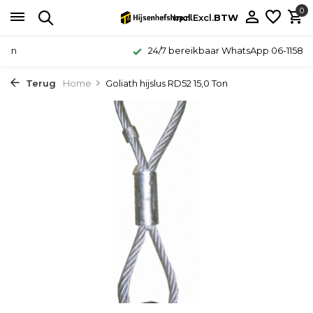
0
Incl.
Excl.
BTW
24/7 bereikbaar WhatsApp 06-11587339
Terug
Home
Goliath hijslus RD52 15,0 Ton