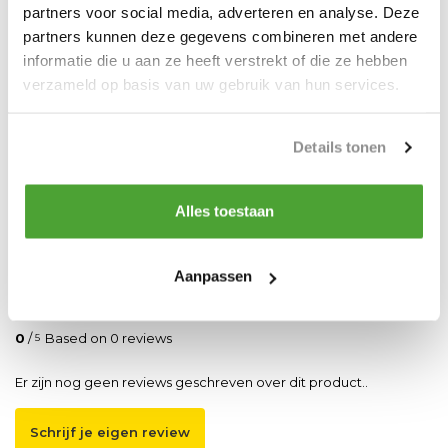
partners voor social media, adverteren en analyse. Deze
Artikelnummer
HPS500
partners kunnen deze gegevens combineren met andere
informatie die u aan ze heeft verstrekt of die ze hebben
verzameld op basis van uw gebruik van hun services.
Do you have a question about this product?
Our employee is happy to help you find the right product
Details tonen
Send mail
Alles toestaan
Vergelijk
Delen
Aanpassen
Reviews
0
/
Based on 0 reviews
5
Er zijn nog geen reviews geschreven over dit product..
Schrijf je eigen review