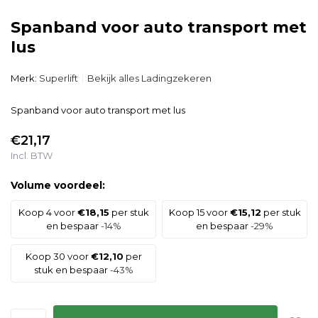
Spanband voor auto transport met
lus
Merk:
Superlift
Bekijk alles Ladingzekeren
Spanband voor auto transport met lus
€21,17
Incl. BTW
Volume voordeel:
Koop 4 voor
€18,15
per stuk
Koop 15 voor
€15,12
per stuk
en bespaar
-14%
en bespaar
-29%
Koop 30 voor
€12,10
per
stuk en bespaar
-43%