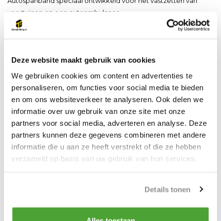
Autospanband speciaal ontwikkeld voor het vastzetten van
voertuigen op een autoambulance
De lus gaat om het wiel, en dan aan de zijkant van de
autotransporter.
Deze website maakt gebruik van cookies
We gebruiken cookies om content en advertenties te
800-1600 daN
personaliseren, om functies voor social media te bieden
en om ons websiteverkeer te analyseren. Ook delen we
voorzien van een verzinkte ratel en spitshaak
informatie over uw gebruik van onze site met onze
partners voor social media, adverteren en analyse. Deze
bandbreedte 50mm
partners kunnen deze gegevens combineren met andere
NEN-EN12195-2
informatie die u aan ze heeft verstrekt of die ze hebben
verzameld op basis van uw gebruik van hun services.
Productspecificaties
Details tonen
Artikelnummer
SL.SP.AUTO.LUS
Alles toestaan