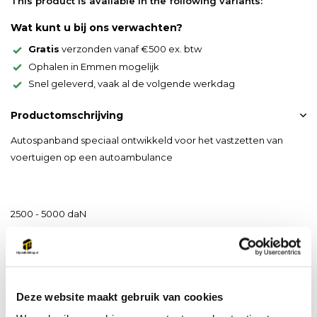
This product is available in the following variants:
Wat kunt u bij ons verwachten?
Gratis
verzonden vanaf €500 ex. btw
Ophalen in Emmen mogelijk
Snel geleverd, vaak al de volgende werkdag
Productomschrijving
Autospanband speciaal ontwikkeld voor het vastzetten van
voertuigen op een autoambulance
2500 - 5000 daN
voorzien van een verzinkte ratel en enkele haak draaibaar
bandbreedte 50mm
Deze website maakt gebruik van cookies
NEN-EN12195-2