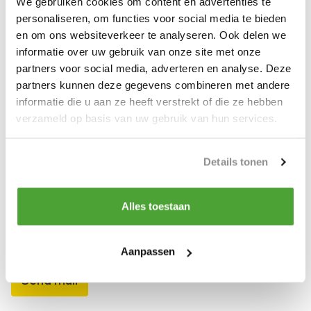
We gebruiken cookies om content en advertenties te
Kleur band blauw
personaliseren, om functies voor social media te bieden
en om ons websiteverkeer te analyseren. Ook delen we
kleur beschermhoes oranje
informatie over uw gebruik van onze site met onze
partners voor social media, adverteren en analyse. Deze
partners kunnen deze gegevens combineren met andere
Productspecificaties
informatie die u aan ze heeft verstrekt of die ze hebben
verzameld op basis van uw gebruik van hun services.
Artikelnummer
SL.SP.AUTO.RUBBER
NEN-norm
EN1492-2
Details tonen
Kleur
0
Alles toestaan
Do you have a question about this product?
Our employee is happy to help you find the right product
Aanpassen
Send mail