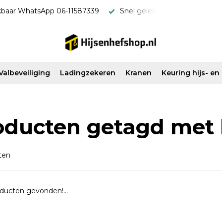
kbaar WhatsApp 06-11587339
Snel geleverd & scherp van pri
Valbeveiliging
Ladingzekeren
Kranen
Keuring hijs- e
oducten getagd met
ten
ducten gevonden!...