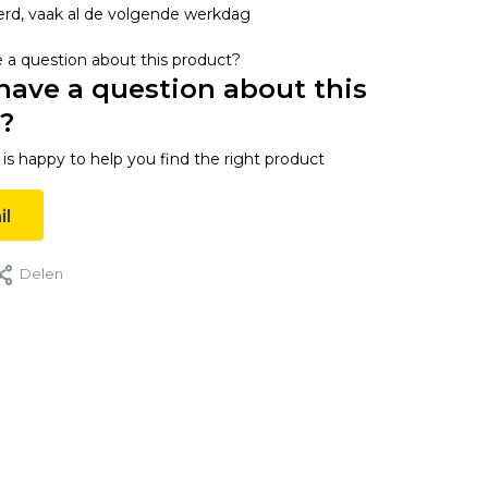
erd, vaak al de volgende werkdag
have a question about this
?
s happy to help you find the right product
il
Delen