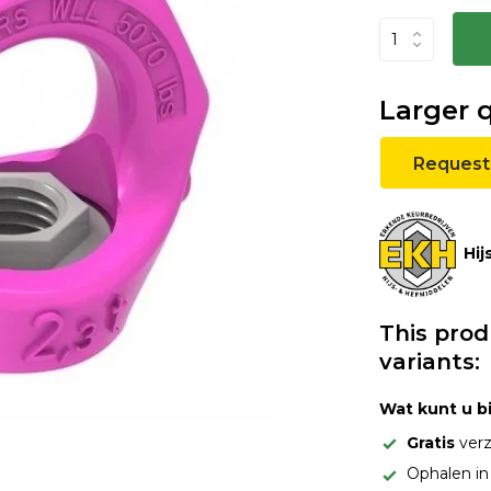
Larger 
Request
Hij
This prod
variants:
Wat kunt u b
Gratis
verz
Ophalen i