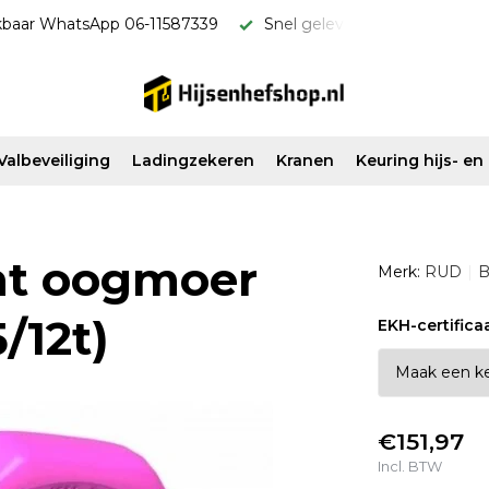
kbaar WhatsApp 06-11587339
Snel geleverd & scherp van pri
Valbeveiliging
Ladingzekeren
Kranen
Keuring hijs- e
nt oogmoer
Merk:
RUD
B
/12t)
EKH-certifica
€151,97
Incl. BTW