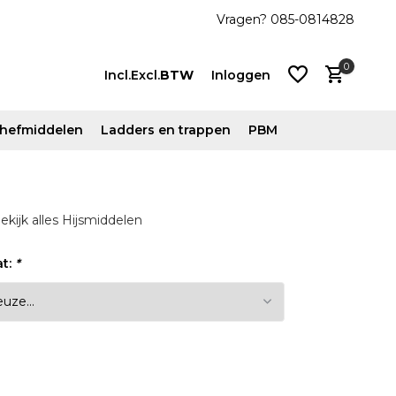
js!
Vanaf €500 ex. btw gratis verzonden
Vragen? 085-0814828
0
Incl.
Excl.
BTW
Inloggen
n hefmiddelen
Ladders en trappen
PBM
Account
ekijk alles Hijsmiddelen
aanmaken
Account
at:
*
aanmaken