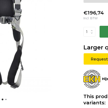
€196,74
Incl. BTW
Larger 
Request
Hij
This prod
variants: