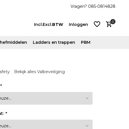
js!
Vanaf €500 ex. btw gratis verzonden
Vragen? 085-0814828
0
Incl.
Excl.
BTW
Inloggen
n hefmiddelen
Ladders en trappen
PBM
Account
afety
Bekijk alles Valbeveiliging
aanmaken
Account
*
aanmaken
at:
*