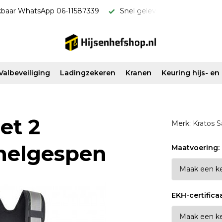
kbaar WhatsApp 06-11587339
Snel geleverd & scherp van pri
Valbeveiliging
Ladingzekeren
Kranen
Keuring hijs- e
et 2
Merk:
Kratos S
nelgespen
Maatvoering:
EKH-certifica