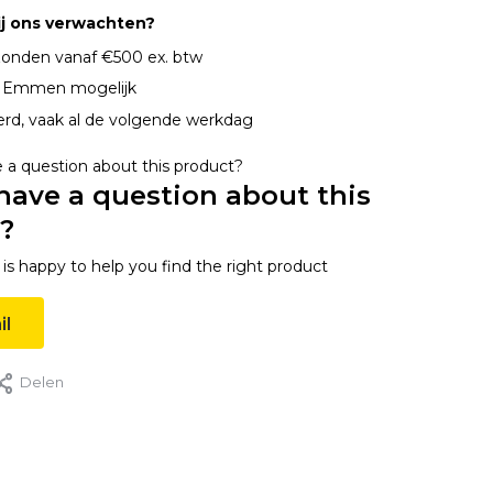
ij ons verwachten?
onden vanaf €500 ex. btw
n Emmen mogelijk
erd, vaak al de volgende werkdag
have a question about this
?
s happy to help you find the right product
il
Delen