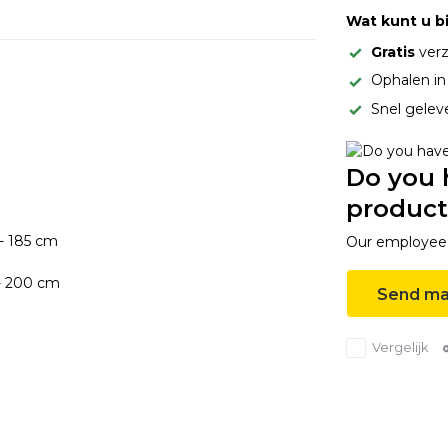
Wat kunt u b
Gratis
verz
Ophalen i
Snel gelev
Do you 
product
- 185 cm
Our employee i
- 200 cm
Send ma
Vergelijk