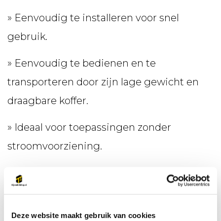
» Eenvoudig te installeren voor snel
gebruik.
» Eenvoudig te bedienen en te
transporteren door zijn lage gewicht en
draagbare koffer.
» Ideaal voor toepassingen zonder
stroomvoorziening.
» Batterijvermogen: 25min bij maximale
belasting.
Deze website maakt gebruik van cookies
» Geleverd met reserve batterij en oplader.