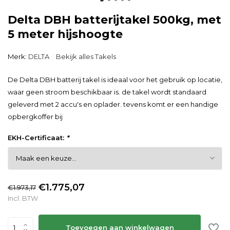
Delta DBH batterijtakel 500kg, met
5 meter hijshoogte
Merk:
DELTA
Bekijk alles Takels
De Delta DBH batterij takel is ideaal voor het gebruik op locatie,
waar geen stroom beschikbaar is. de takel wordt standaard
geleverd met 2 accu's en oplader. tevens komt er een handige
opbergkoffer bij
EKH-Certificaat:
*
€1.775,07
€1.973,17
Incl. BTW
Toevoegen aan winkelwagen