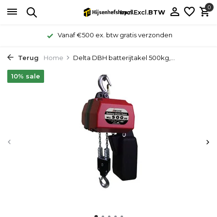
0
Incl.
Excl.
BTW
Vanaf €500 ex. btw gratis verzonden
Terug
Home
Delta DBH batterijtakel 500kg,...
10% sale