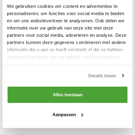
We gebruiken cookies om content en advertenties te
personaliseren, om functies voor social media te bieden
» Wartel lasthaak met veiligheidsklep.
en om ons websiteverkeer te analyseren. Ook delen we
informatie over uw gebruik van onze site met onze
» Geleverd klaar voor gebruik met
partners voor social media, adverteren en analyse. Deze
bedieningsschakelaar en kettingbak.
partners kunnen deze gegevens combineren met andere
informatie die u aan ze heeft verstrekt of die ze hebben
verzameld op basis van uw gebruik van hun services.
» Voldoet aan de Machinerichtlijn
2006/42/EG. Geleverd met testcertificaat,
Details tonen
CE-conformiteitsverklaring en
gebruiksaanwijzing.
Alles toestaan
Aanpassen
Specificaties