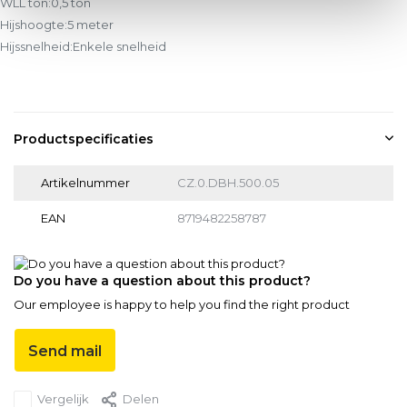
WLL ton:0,5 ton
Hijshoogte:5 meter
Hijssnelheid:Enkele snelheid
Productspecificaties
Artikelnummer
CZ.0.DBH.500.05
EAN
8719482258787
Do you have a question about this product?
Our employee is happy to help you find the right product
Send mail
Vergelijk
Delen