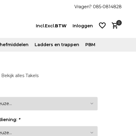
js!
Vanaf €500 ex. btw gratis verzonden
Vragen? 085-0814828
0
Incl.
Excl.
BTW
Inloggen
n hefmiddelen
Ladders en trappen
PBM
Account
Bekijk alles Takels
aanmaken
Account
aanmaken
diening:
*