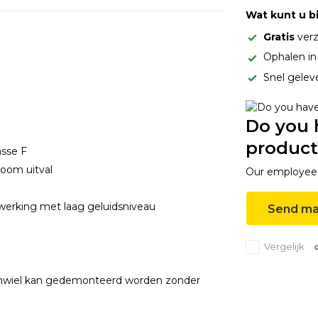
Wat kunt u b
Gratis
verz
Ophalen i
Snel gelev
Do you 
product
asse F
room uitval
Our employee i
erking met laag geluidsniveau
Send ma
Vergelijk
enwiel kan gedemonteerd worden zonder