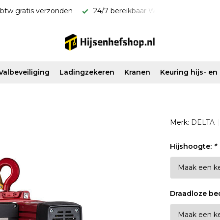
kbaar WhatsApp 06-11587339
Snel geleverd & scherp van pri
Valbeveiliging
Ladingzekeren
Kranen
Keuring hijs- e
Merk:
DELTA
Hijshoogte:
*
Draadloze be