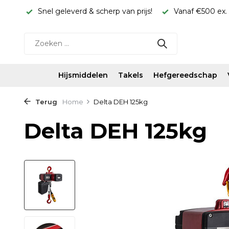
rijs!
Vanaf €500 ex. btw gratis verzonden
24/7 berei
Hijsmiddelen
Takels
Hefgereedschap
Terug
Home
Delta DEH 125kg
Delta DEH 125kg