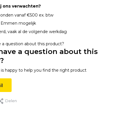
ij ons verwachten?
onden vanaf €500 ex. btw
n Emmen mogelijk
erd, vaak al de volgende werkdag
have a question about this
?
s happy to help you find the right product
il
Delen