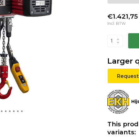
€1.421,75
Incl. BTW
Larger 
Request
Hij
This prod
variants: