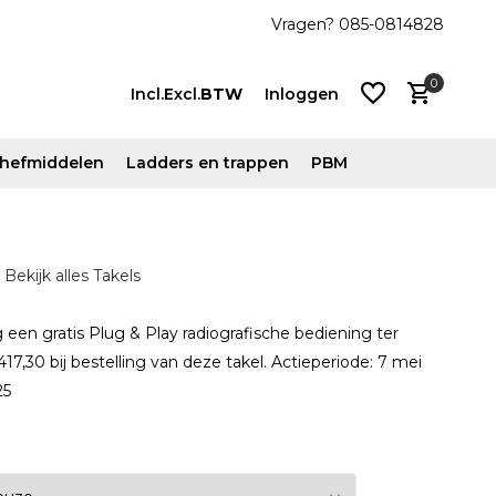
js!
Vanaf €500 ex. btw gratis verzonden
Vragen? 085-0814828
0
Incl.
Excl.
BTW
Inloggen
n hefmiddelen
Ladders en trappen
PBM
Account
Bekijk alles Takels
aanmaken
Account
 een gratis Plug & Play radiografische bediening ter
aanmaken
17,30 bij bestelling van deze takel. Actieperiode: 7 mei
25