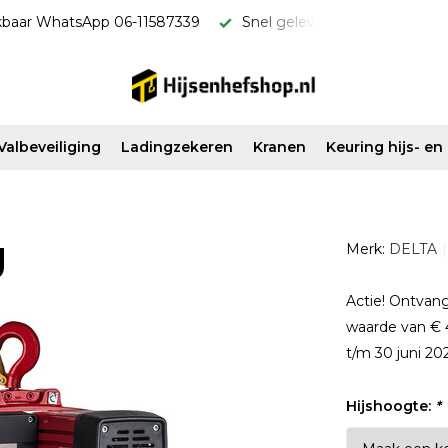
kbaar WhatsApp 06-11587339
Snel geleverd & scherp van pri
Valbeveiliging
Ladingzekeren
Kranen
Keuring hijs- e
g
Merk:
DELTA
Actie! Ontvang
waarde van € 4
t/m 30 juni 20
Hijshoogte:
*