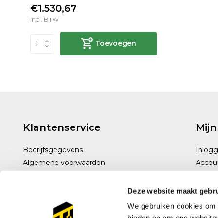
€1.530,67
Incl. BTW
Toevoegen
Klantenservice
Mijn
Bedrijfsgegevens
Inlog
Algemene voorwaarden
Accou
Disclaimer
Privacy policy
Deze website maakt gebru
Betaalmethoden
We gebruiken cookies om c
Verzenden & retourneren
bieden en om ons websitev