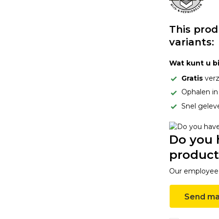
This prod
variants:
Wat kunt u b
Gratis
verz
Ophalen i
Snel gelev
Do you 
product
Our employee i
Send ma