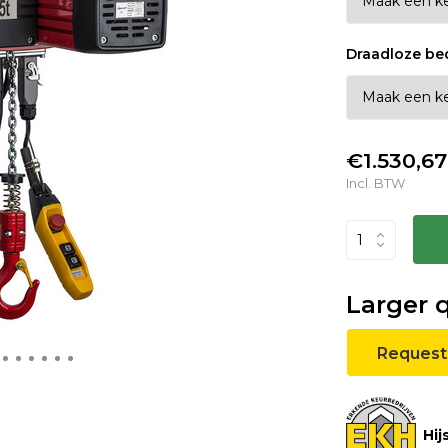
Draadloze be
€1.530,67
Incl. BTW
Larger 
Request
Hij