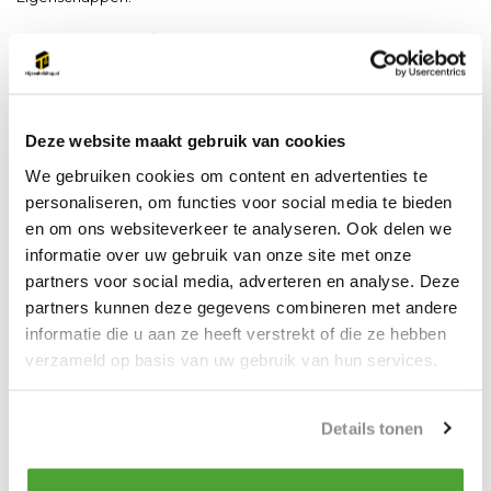
* Hijssnelheid 7.6 m/min,
* Robuuste constructie
* Geschikt voor een breed scala aan toepassingen
Deze website maakt gebruik van cookies
* Wartel lasthaak met klep
We gebruiken cookies om content en advertenties te
personaliseren, om functies voor social media te bieden
* Makkelijk te demonteren voor onderhoudsdoeleinden
en om ons websiteverkeer te analyseren. Ook delen we
informatie over uw gebruik van onze site met onze
* Met Siemens componenten
partners voor social media, adverteren en analyse. Deze
* Conform machinerichtlijn 2006/42/EG. geleverd met
partners kunnen deze gegevens combineren met andere
testcertificaat, CE en handleiding
informatie die u aan ze heeft verstrekt of die ze hebben
verzameld op basis van uw gebruik van hun services.
Details tonen