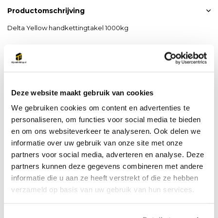
Productomschrijving
Delta Yellow handkettingtakel 1000kg
hijshoogte standaard 3 meter
Standaard geleverd met EKH certificaat
Deze website maakt gebruik van cookies
Deze takel is van basis kwaliteit, zeer geschikt om af en toe
We gebruiken cookies om content en advertenties te
mee te hijsen, bijvoorbeeld voor gebruik servicemonteur
personaliseren, om functies voor social media te bieden
en om ons websiteverkeer te analyseren. Ook delen we
Sterk stalen frame en tandwiel kast voor lange levensduur.
informatie over uw gebruik van onze site met onze
partners voor social media, adverteren en analyse. Deze
Onderhoud vriendelijk ontwerp.
partners kunnen deze gegevens combineren met andere
Soepele tandwiel overbrenging.
informatie die u aan ze heeft verstrekt of die ze hebben
Afgedicht kogellagers van beide zijplaten.
verzameld op basis van uw gebruik van hun services.
Onderhoud vrij en corrosive bestendige kogellagers.
Hard stalen haken met gegoten klep.
Met lastketting getest volgens EN 818-7.