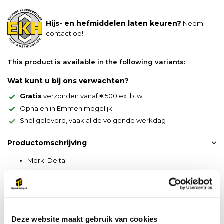
Hijs- en hefmiddelen laten keuren?
Neem
contact op!
This product is available in the following variants:
Wat kunt u bij ons verwachten?
Gratis
verzonden vanaf €500 ex. btw
Ophalen in Emmen mogelijk
Snel geleverd, vaak al de volgende werkdag
Productomschrijving
Merk: Delta
Materiaal: Grade 80 staal
360 Graden draaibaar
Schroefdraad: M8 tot M48
Werklast van 300 kg tot 20 ton
Deze website maakt gebruik van cookies
Trekrichting instelbaar