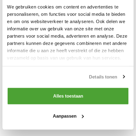
Kleur: Rood
We gebruiken cookies om content en advertenties te
Normering: EN 1677
personaliseren, om functies voor social media te bieden
Certificering: CE
en om ons websiteverkeer te analyseren. Ook delen we
Vastdraaien met inbussleutel
informatie over uw gebruik van onze site met onze
partners voor social media, adverteren en analyse. Deze
partners kunnen deze gegevens combineren met andere
informatie die u aan ze heeft verstrekt of die ze hebben
Productspecificaties
verzameld op basis van uw gebruik van hun services.
Artikelnummer
YE.8..33.30
Details tonen
Do you have a question about this product?
Our employee is happy to help you find the right product
Alles toestaan
Send mail
Aanpassen
Vergelijk
Delen