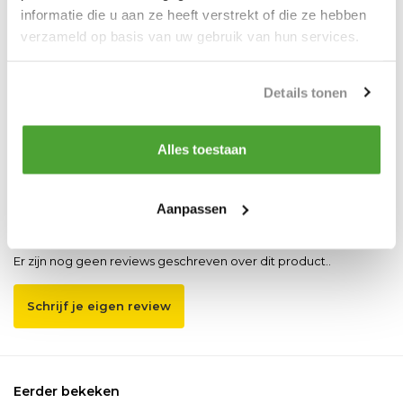
informatie die u aan ze heeft verstrekt of die ze hebben
Our employee is happy to help you find the right product
verzameld op basis van uw gebruik van hun services.
Send mail
Details tonen
Vergelijk
Delen
Alles toestaan
Reviews
Aanpassen
0
/
Based on 0 reviews
5
Er zijn nog geen reviews geschreven over dit product..
Schrijf je eigen review
Eerder bekeken