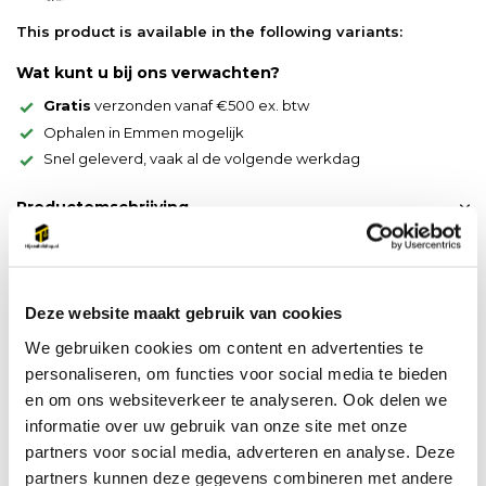
This product is available in the following variants:
Wat kunt u bij ons verwachten?
Gratis
verzonden vanaf €500 ex. btw
Ophalen in Emmen mogelijk
Snel geleverd, vaak al de volgende werkdag
Productomschrijving
Materiaal: Nylon PA12 = zuurbestendig
82480233
Deze website maakt gebruik van cookies
We gebruiken cookies om content en advertenties te
Productspecificaties
personaliseren, om functies voor social media te bieden
en om ons websiteverkeer te analyseren. Ook delen we
Artikelnummer
Deel dit product
informatie over uw gebruik van onze site met onze
partners voor social media, adverteren en analyse. Deze
partners kunnen deze gegevens combineren met andere
Do you have a question about this product?