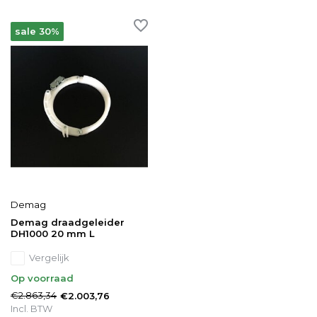
sale 30%
Demag
Demag draadgeleider
DH1000 20 mm L
Vergelijk
Op voorraad
€2.863,34
€2.003,76
Incl. BTW