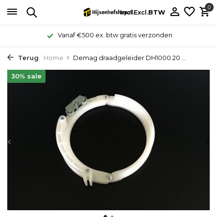
0
Incl.
Excl.
BTW
Vanaf €500 ex. btw gratis verzonden
Terug
Home
Demag draadgeleider DH1000 20 ...
30% sale