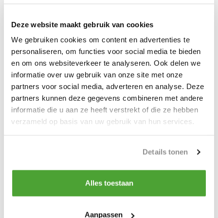
De Edge valblok met staalkabel is verkrijgbaar in 5 lengtes! In 10,
Deze website maakt gebruik van cookies
15, 20, 25 & 30 meter!
We gebruiken cookies om content en advertenties te
Normering
personaliseren, om functies voor social media te bieden
EN360:2002
en om ons websiteverkeer te analyseren. Ook delen we
informatie over uw gebruik van onze site met onze
partners voor social media, adverteren en analyse. Deze
partners kunnen deze gegevens combineren met andere
Artikelnummer: EGBLK1010G
informatie die u aan ze heeft verstrekt of die ze hebben
verzameld op basis van uw gebruik van hun services.
Productspecificaties
Details tonen
Artikelnummer
EGBLK1010G
EAN
8718657720142
Alles toestaan
Do you have a question about this product?
Aanpassen