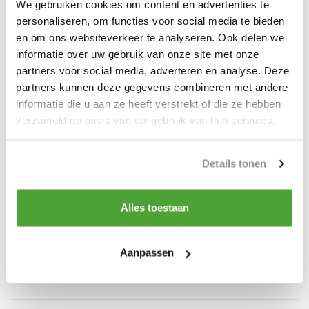
We gebruiken cookies om content en advertenties te
werklast 12.5 ton is voor 20mm ketting
personaliseren, om functies voor social media te bieden
en om ons websiteverkeer te analyseren. Ook delen we
informatie over uw gebruik van onze site met onze
partners voor social media, adverteren en analyse. Deze
partners kunnen deze gegevens combineren met andere
Productspecificaties
informatie die u aan ze heeft verstrekt of die ze hebben
verzameld op basis van uw gebruik van hun services.
Artikelnummer
ye.8.085.08
Details tonen
Do you have a question about this product?
Our employee is happy to help you find the right product
Alles toestaan
Send mail
Aanpassen
Vergelijk
Delen