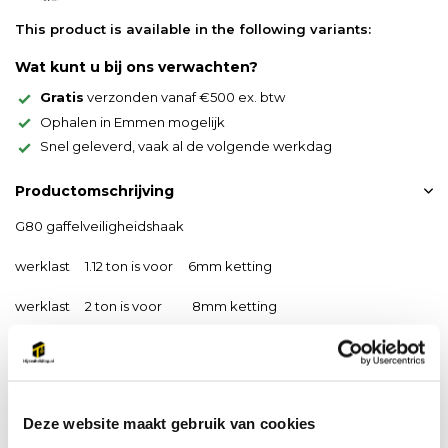
This product is available in the following variants:
Wat kunt u bij ons verwachten?
Gratis
verzonden vanaf €500 ex. btw
Ophalen in Emmen mogelijk
Snel geleverd, vaak al de volgende werkdag
Productomschrijving
G80 gaffelveiligheidshaak
werklast 1.12 ton is voor 6mm ketting
werklast 2 ton is voor 8mm ketting
werklast 3.15 ton is voor 10mm ketting
werklast 5.3 ton is voor 13mm ketting
Deze website maakt gebruik van cookies
werklast 8 ton is voor 16mm ketting