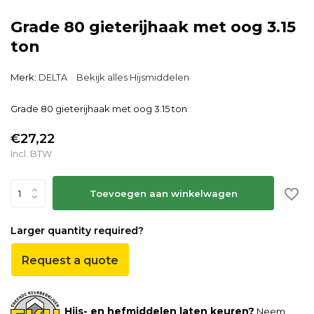
Grade 80 gieterijhaak met oog 3.15
ton
Merk:
DELTA
Bekijk alles Hijsmiddelen
Grade 80 gieterijhaak met oog 3.15 ton
€27,22
Incl. BTW
Toevoegen aan winkelwagen
Larger quantity required?
Request a quote
Hijs- en hefmiddelen laten keuren?
Neem