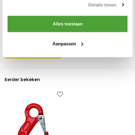
Details tonen
Reviews
0
/
Based on 0 reviews
5
Alles toestaan
Er zijn nog geen reviews geschreven over dit product..
Aanpassen
Schrijf je eigen review
Eerder bekeken