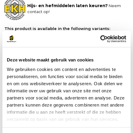
Hijs- en hefmiddelen laten keuren?
Neem
contact op!
This product is available in the following variants:
Wat kunt u bij ons verwachten?
Gratis
verzonden vanaf €500 ex. btw
Ophalen in Emmen mogelijk
Deze website maakt gebruik van cookies
Snel geleverd, vaak al de volgende werkdag
We gebruiken cookies om content en advertenties te
personaliseren, om functies voor social media te bieden
Do you have a question about this product?
en om ons websiteverkeer te analyseren. Ook delen we
Our employee is happy to help you find the right product
informatie over uw gebruik van onze site met onze
partners voor social media, adverteren en analyse. Deze
Send mail
partners kunnen deze gegevens combineren met andere
informatie die u aan ze heeft verstrekt of die ze hebben
verzameld op basis van uw gebruik van hun services.
Vergelijk
Delen