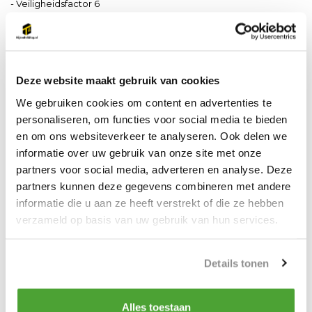
- Veiligheidsfactor 6
- Conform de NEN13889
- Temperatuur range -20 tot + 200 graden Celsius
Deze website maakt gebruik van cookies
Productspecificaties
We gebruiken cookies om content en advertenties te
personaliseren, om functies voor social media te bieden
Artikelnummer
SHG65
en om ons websiteverkeer te analyseren. Ook delen we
informatie over uw gebruik van onze site met onze
partners voor social media, adverteren en analyse. Deze
Do you have a question about this product?
partners kunnen deze gegevens combineren met andere
Our employee is happy to help you find the right product
informatie die u aan ze heeft verstrekt of die ze hebben
verzameld op basis van uw gebruik van hun services.
Send mail
Details tonen
Vergelijk
Delen
Alles toestaan
Gerelateerde producten