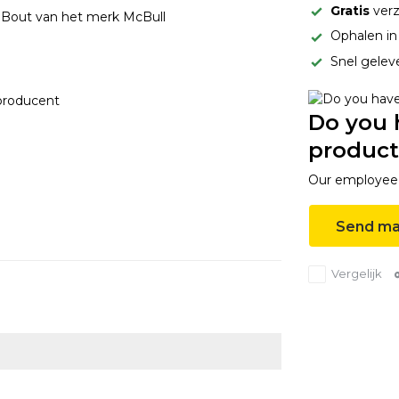
Gratis
verz
r Bout van het merk McBull
Ophalen i
Snel gelev
producent
Do you 
product
Our employee i
Send ma
Vergelijk