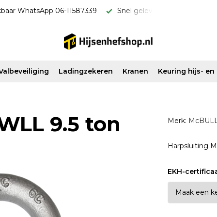
kbaar WhatsApp 06-11587339
Snel geleverd & scherp van pri
Valbeveiliging
Ladingzekeren
Kranen
Keuring hijs- e
WLL 9.5 ton
Merk:
McBUL
Harpsluiting 
EKH-certifica