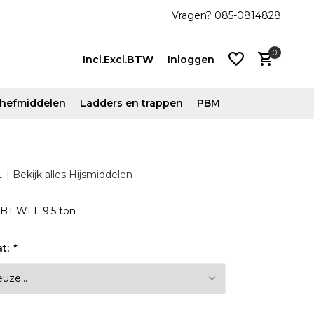
js!
Vanaf €500 ex. btw gratis verzonden
Vragen? 085-0814828
0
Incl.
Excl.
BTW
Inloggen
n hefmiddelen
Ladders en trappen
PBM
Account
L
Bekijk alles Hijsmiddelen
aanmaken
Account
MBT WLL 9.5 ton
aanmaken
at:
*