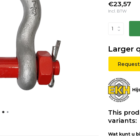
€23,57
Incl. BTW
Larger 
Request
Hij
This prod
variants:
Wat kunt u b