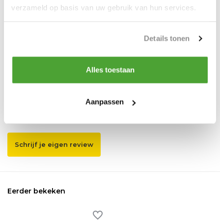
verzameld op basis van uw gebruik van hun services.
Send mail
Details tonen
Vergelijk
Delen
Alles toestaan
Reviews
0
/
Based on 0 reviews
5
Aanpassen
Er zijn nog geen reviews geschreven over dit product..
Schrijf je eigen review
Eerder bekeken