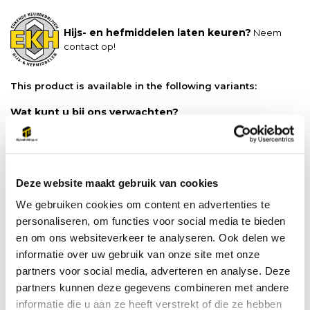
Hijs- en hefmiddelen laten keuren?
Neem
contact op!
This product is available in the following variants:
Wat kunt u bij ons verwachten?
Gratis
verzonden vanaf €500 ex. btw
Ophalen in Emmen mogelijk
Snel geleverd, vaak al de volgende werkdag
Deze website maakt gebruik van cookies
Productspecificaties
We gebruiken cookies om content en advertenties te
personaliseren, om functies voor social media te bieden
Artikelnummer
FA 20 402 07
en om ons websiteverkeer te analyseren. Ook delen we
informatie over uw gebruik van onze site met onze
partners voor social media, adverteren en analyse. Deze
Do you have a question about this product?
partners kunnen deze gegevens combineren met andere
Our employee is happy to help you find the right product
informatie die u aan ze heeft verstrekt of die ze hebben