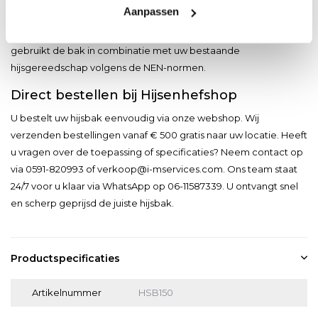
Aanpassen
het profiel om gemakkelijk te laden en te lossen. De vlakke
bodem draagt het gewicht gelijkmatig over het oppervlak. U
gebruikt de bak in combinatie met uw bestaande
hijsgereedschap volgens de NEN-normen.
Direct bestellen bij Hijsenhefshop
U bestelt uw hijsbak eenvoudig via onze webshop. Wij
verzenden bestellingen vanaf € 500 gratis naar uw locatie. Heeft
u vragen over de toepassing of specificaties? Neem contact op
via 0591-820993 of
verkoop@i-mservices.com
. Ons team staat
24/7 voor u klaar via WhatsApp op 06-11587339. U ontvangt snel
en scherp geprijsd de juiste hijsbak.
Productspecificaties
Artikelnummer
HSB150