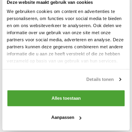
Deze website maakt gebruik van cookies
* 700 bar. max. werkdruk
We gebruiken cookies om content en advertenties te
* binnendiameter 6.6 mm
personaliseren, om functies voor social media te bieden
en om ons websiteverkeer te analyseren. Ook delen we
* veiligheidsfactor 4:1
informatie over uw gebruik van onze site met onze
partners voor social media, adverteren en analyse. Deze
partners kunnen deze gegevens combineren met andere
informatie die u aan ze heeft verstrekt of die ze hebben
verzameld op basis van uw gebruik van hun services.
Productspecificaties
Artikelnummer
HH2
Details tonen
Do you have a question about this product?
Alles toestaan
Our employee is happy to help you find the right product
Aanpassen
Send mail