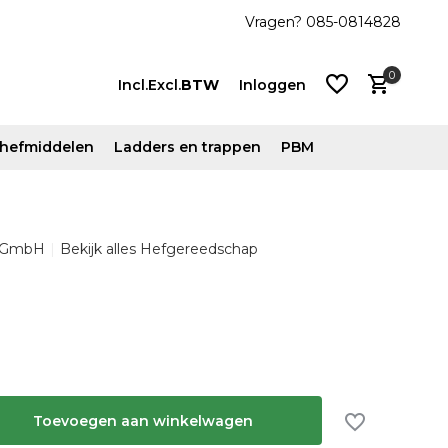
js!
Vanaf €500 ex. btw gratis verzonden
Vragen? 085-0814828
0
Incl.
Excl.
BTW
Inloggen
n hefmiddelen
Ladders en trappen
PBM
Account
 GmbH
Bekijk alles Hefgereedschap
aanmaken
Account
aanmaken
Toevoegen aan winkelwagen