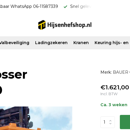
kbaar WhatsApp 06-11587339
Snel geleverd & scherp van pri
Valbeveiliging
Ladingzekeren
Kranen
Keuring hijs- e
sser
Merk:
BAUER
0
€1.621,00
Incl. BTW
Ca. 3 weken