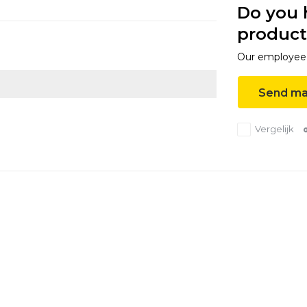
Do you 
product
Our employee i
Send ma
Vergelijk