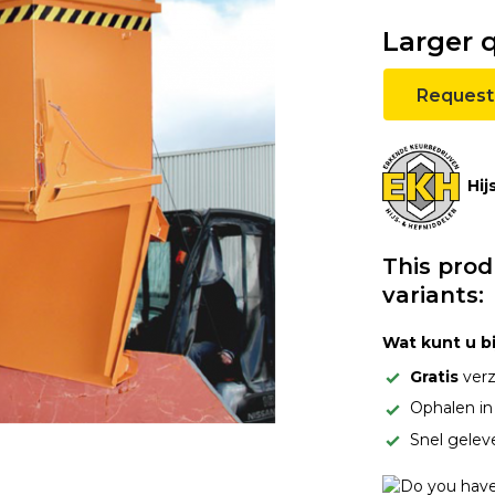
Larger 
Request
Hij
This prod
variants:
Wat kunt u b
Gratis
verz
Ophalen i
Snel gelev