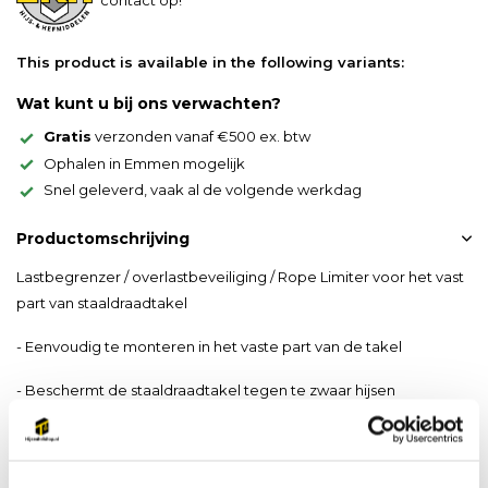
This product is available in the following variants:
Wat kunt u bij ons verwachten?
Gratis
verzonden vanaf €500 ex. btw
Ophalen in Emmen mogelijk
Snel geleverd, vaak al de volgende werkdag
Productomschrijving
Lastbegrenzer / overlastbeveiliging / Rope Limiter voor het vast
part van staaldraadtakel
- Eenvoudig te monteren in het vaste part van de takel
- Beschermt de staaldraadtakel tegen te zwaar hijsen
- Geschikt voor verschillende capaciteiten ( de kracht is per part,
heeft een takel met 4 parten dan kunt u dit x 4 doen, heeft u
een takel met 2 parten dan x 2 )