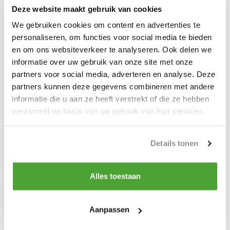
Deze website maakt gebruik van cookies
- Geschikt voor verschillende draaddiameters, geef dit even op
We gebruiken cookies om content en advertenties te
bij bestellen
personaliseren, om functies voor social media te bieden
en om ons websiteverkeer te analyseren. Ook delen we
- Standaard met 2 meter kabel
informatie over uw gebruik van onze site met onze
- Zeer eenvoudig af te stellen.
partners voor social media, adverteren en analyse. Deze
partners kunnen deze gegevens combineren met andere
informatie die u aan ze heeft verstrekt of die ze hebben
verzameld op basis van uw gebruik van hun services.
Productspecificaties
Artikelnummer
HF 30-02
Details tonen
Do you have a question about this product?
Alles toestaan
Our employee is happy to help you find the right product
Aanpassen
Send mail