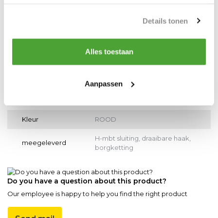
Artikelnummer
HTH2PV2500
Details tonen
EAN
6150800012025
Merk
SUPERLIFT
Alles toestaan
WLL
1000kg
Breedte koker
150mm
Aanpassen
hoogte koker
70mm
Kleur
ROOD
H-mbt sluiting, draaibare haak,
meegeleverd
borgketting
Do you have a question about this product?
Our employee is happy to help you find the right product