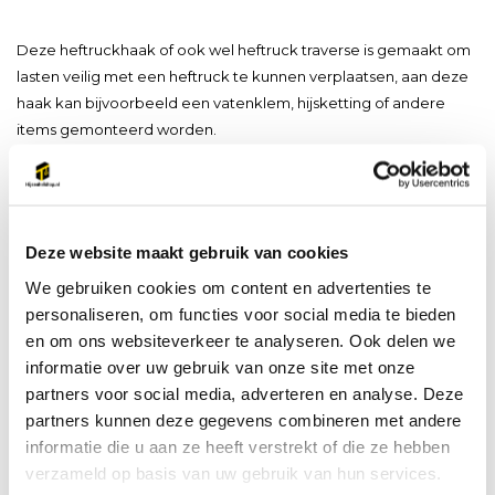
Deze heftruckhaak of ook wel heftruck traverse is gemaakt om
lasten veilig met een heftruck te kunnen verplaatsen, aan deze
haak kan bijvoorbeeld een vatenklem, hijsketting of andere
items gemonteerd worden.
De lasthaak is voorzien van een dubbele borging, er zit een
schroefspindel op die je vastdraait tegen de heftrucklepel. en er
Deze website maakt gebruik van cookies
zit een borgketting bij om de lasthaak aan het lepelbord te
We gebruiken cookies om content en advertenties te
kunnen borgen.
personaliseren, om functies voor social media te bieden
en om ons websiteverkeer te analyseren. Ook delen we
De heftruckhaak wordt standaard geleverd met een
informatie over uw gebruik van onze site met onze
wartelhaak draaibaar onder last.
partners voor social media, adverteren en analyse. Deze
partners kunnen deze gegevens combineren met andere
informatie die u aan ze heeft verstrekt of die ze hebben
Productspecificaties
verzameld op basis van uw gebruik van hun services.