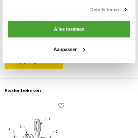
Details tonen
Reviews
Alles toestaan
0
/
Based on 0 reviews
5
Er zijn nog geen reviews geschreven over dit product..
Aanpassen
Schrijf je eigen review
Eerder bekeken