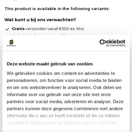
This product is available in the following variants:
Wat kunt u bij ons verwachten?
Gratis
verzonden vanaf €500 ex. btw
Ophalen in Emmen mogelijk
Snel geleverd, vaak al de volgende werkdag
Productspecificaties
Deze website maakt gebruik van cookies
Artikelnummer
2715018
We gebruiken cookies om content en advertenties te
personaliseren, om functies voor social media te bieden
en om ons websiteverkeer te analyseren. Ook delen we
Do you have a question about this product?
informatie over uw gebruik van onze site met onze
Our employee is happy to help you find the right product
partners voor social media, adverteren en analyse. Deze
partners kunnen deze gegevens combineren met andere
Send mail
informatie die u aan ze heeft verstrekt of die ze hebben
verzameld op basis van uw gebruik van hun services.
Vergelijk
Delen