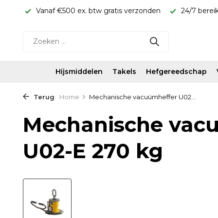
rijs!
Vanaf €500 ex. btw gratis verzonden
24/7 berei
Hijsmiddelen
Takels
Hefgereedschap
Terug
Home
Mechanische vacuümheffer U02...
Mechanische vacu
U02-E 270 kg