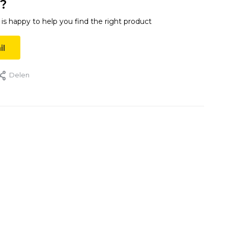
?
s happy to help you find the right product
il
Delen