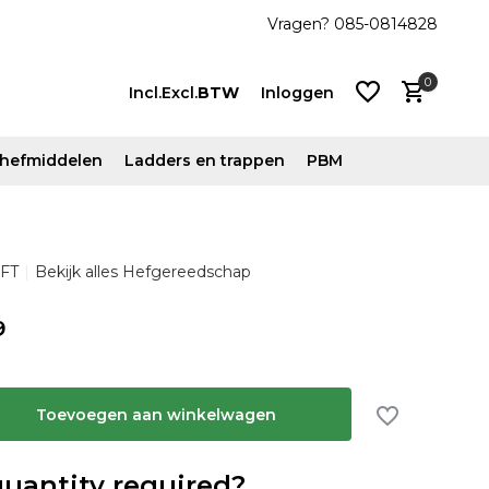
js!
Vanaf €500 ex. btw gratis verzonden
Vragen? 085-0814828
0
Incl.
Excl.
BTW
Inloggen
n hefmiddelen
Ladders en trappen
PBM
Account
FT
Bekijk alles Hefgereedschap
aanmaken
Account
9
aanmaken
Toevoegen aan winkelwagen
quantity required?