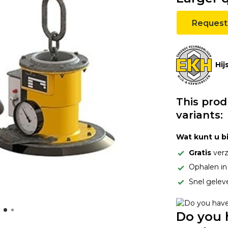
Request
Hij
This prod
variants:
Wat kunt u b
Gratis
verz
Ophalen i
Snel gelev
Do you 