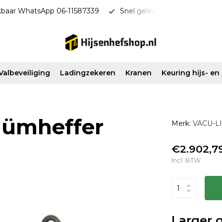
kbaar WhatsApp 06-11587339
Snel geleverd & scherp van pri
Valbeveiliging
Ladingzekeren
Kranen
Keuring hijs- e
ümheffer
Merk:
VACU-LI
€2.902,7
Incl. BTW
Larger 