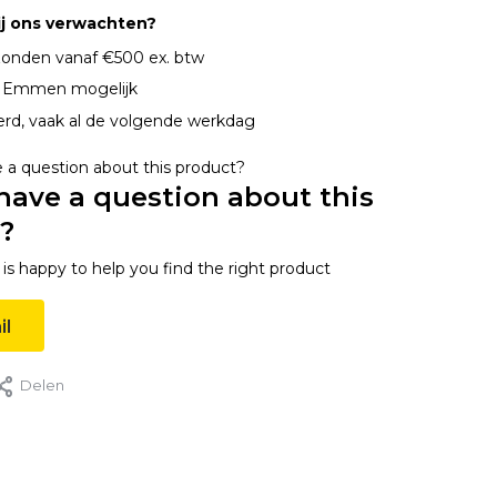
ij ons verwachten?
onden vanaf €500 ex. btw
n Emmen mogelijk
erd, vaak al de volgende werkdag
have a question about this
?
s happy to help you find the right product
il
Delen