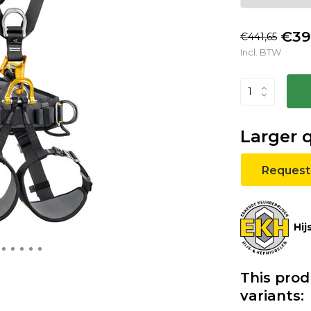
€39
€441,65
Incl. BTW
Larger 
Request
Hij
This prod
variants: