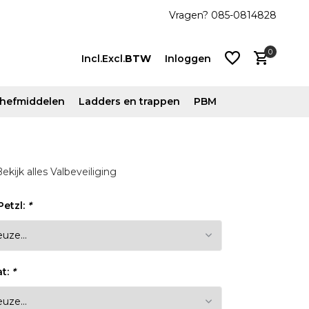
den
Vragen? 085-0814828
0
Incl.
Excl.
BTW
Inloggen
n hefmiddelen
Ladders en trappen
PBM
Account
ekijk alles Valbeveiliging
aanmaken
Account
Petzl:
*
aanmaken
at:
*