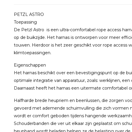
PETZL ASTRO
Toepassing
De Petzl Astro is een ultra-comfortabel rope access har
op de buikzijde. Het harnas is ontworpen voor meer effic
touwen. Hierdoor is het zeer geschikt voor rope access
klimtoepassingen.
Eigenschappen
Het harnas beschikt over een bevestigingspunt op de b
optimale integratie van apparatuur, zoals: werklijnen, een
Daarnaast heeft het harnas een uitermate comfortabel o
Halfharde brede heupriem en beenlussen, die zorgen voo
gevoerd met ademende schuimvulling die zich vormen na
wordt er comfort geboden tijdens hangende werkzaamh
Schouderbanden die ver uit elkaar zijn geplaatst om sch
heupband wordt beladen helpen ze de belasting over de 