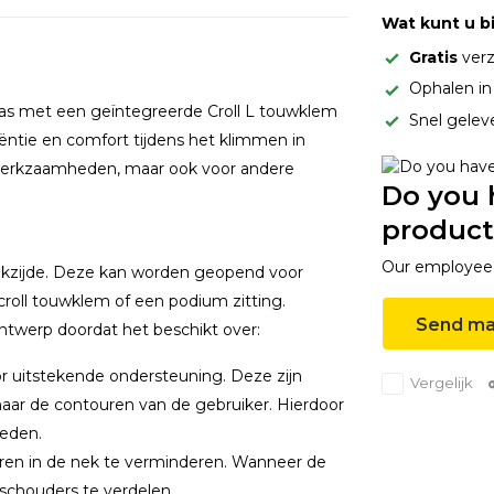
Wat kunt u b
Gratis
verz
Ophalen i
nas met een geïntegreerde Croll L touwklem
Snel gelev
iëntie en comfort tijdens het klimmen in
 werkzaamheden, maar ook voor andere
Do you 
product
Our employee i
uikzijde. Deze kan worden geopend voor
 croll touwklem of een podium zitting.
Send ma
ntwerp doordat het beschikt over:
r uitstekende ondersteuning. Deze zijn
Vergelijk
ar de contouren van de gebruiker. Hierdoor
eden.
uren in de nek te verminderen. Wanneer de
schouders te verdelen.