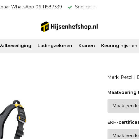
everd & scherp van prijs!
Vanaf €500 ex. btw gratis verzon
Valbeveiliging
Ladingzekeren
Kranen
Keuring hijs- e
Merk:
Petzl
B
Maatvoering 
EKH-certifica