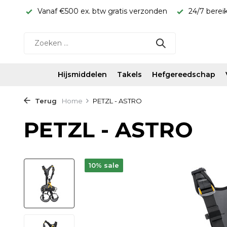
onden
24/7 bereikbaar WhatsApp 06-11587339
Snel gel
Hijsmiddelen
Takels
Hefgereedschap
Terug
Home
PETZL - ASTRO
PETZL - ASTRO
10% sale