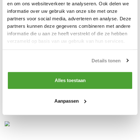
schroefdraadmaat en een individueel serienummer.
en om ons websiteverkeer te analyseren. Ook delen we
informatie over uw gebruik van onze site met onze
Afwerking: Geverfd.
partners voor social media, adverteren en analyse. Deze
Norm: EN 1677-1 except grade/WLL
partners kunnen deze gegevens combineren met andere
informatie die u aan ze heeft verstrekt of die ze hebben
Veiligheidsfactor: 4:1 Grade: 10
verzameld op basis van uw gebruik van hun services.
Details tonen
Alles toestaan
Aanpassen