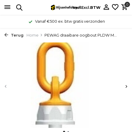
0
Incl.
Excl.
BTW
Vanaf €500 ex. btw gratis verzonden
Terug
Home
PEWAG draaibare oogbout PLDW M...