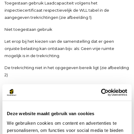
Toegestaan gebruik Laadcapaciteit volgens het
inspectiecertificaat respectievelijk de WLL tabel in de
aangegeven trekrichtingen (zie afbeelding 1).
Niet toegestaan gebruik
Let erop bij het kiezen van de samenstelling dat er geen
onjuiste belasting kan ontstaan bijv. als: Geen vrije ruimte
mogelijk is in de trekrichting.
De trekrichting niet in het opgegeven bereik ligt (zie afbeelding
2)
Het tegen randen en lading drukt
Materiaal: Grade 10.
Deze website maakt gebruik van cookies
Markering: Volgens norm, WLL,
We gebruiken cookies om content en advertenties te
personaliseren, om functies voor social media te bieden