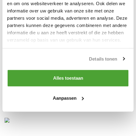
schroefdraadmaat en een individueel serienummer.
en om ons websiteverkeer te analyseren. Ook delen we
informatie over uw gebruik van onze site met onze
Afwerking: Geverfd.
partners voor social media, adverteren en analyse. Deze
Norm: EN 1677-1 except grade/WLL
partners kunnen deze gegevens combineren met andere
informatie die u aan ze heeft verstrekt of die ze hebben
Veiligheidsfactor: 4:1 Grade: 10
verzameld op basis van uw gebruik van hun services.
Details tonen
Alles toestaan
Aanpassen