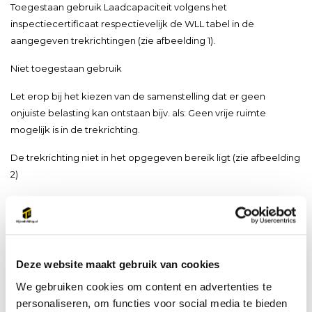
Toegestaan gebruik Laadcapaciteit volgens het
inspectiecertificaat respectievelijk de WLL tabel in de
aangegeven trekrichtingen (zie afbeelding 1).
Niet toegestaan gebruik
Let erop bij het kiezen van de samenstelling dat er geen
onjuiste belasting kan ontstaan bijv. als: Geen vrije ruimte
mogelijk is in de trekrichting.
De trekrichting niet in het opgegeven bereik ligt (zie afbeelding
2)
Het tegen randen en lading drukt
Materiaal: Grade 10.
Deze website maakt gebruik van cookies
Markering: Volgens norm, WLL,
We gebruiken cookies om content en advertenties te
personaliseren, om functies voor social media te bieden