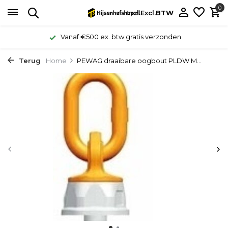
0
Incl.
Excl.
BTW
Vanaf €500 ex. btw gratis verzonden
Terug
Home
PEWAG draaibare oogbout PLDW M...