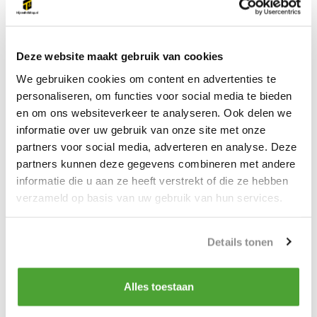
Gratis
verzonden vanaf €500 ex. btw
Ophalen in Emmen mogelijk
Snel geleverd, vaak al de volgende werkdag
Deze website maakt gebruik van cookies
We gebruiken cookies om content en advertenties te
Do you have a question about this product?
personaliseren, om functies voor social media te bieden
Our employee is happy to help you find the right product
en om ons websiteverkeer te analyseren. Ook delen we
informatie over uw gebruik van onze site met onze
Send mail
partners voor social media, adverteren en analyse. Deze
partners kunnen deze gegevens combineren met andere
informatie die u aan ze heeft verstrekt of die ze hebben
Voor- en nadelen
verzameld op basis van uw gebruik van hun services.
Onze inkorthaken zitten vast aan de topschalm, u krijgt dan
een net samenstel en niet meer met nog een extra bundel
Details tonen
inkorthaken aan de topschalm.
Wij hanteren de voor de lengte de kettinglengte, de
werkende lengte zal iets langer zijn.
Alles toestaan
Productspecificaties