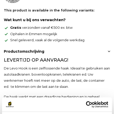
This product is available in the following variants:
Wat kunt u bij ons verwachten?
Gratis
verzonden vanaf €500 ex. btw
Ophalen in Emmen mogelijk
Snel geleverd, vaak al de volgende werkdag
Productomschrijving
LEVERTIJD OP AANVRAAG!
De Levo Hook is een zelflossende haak. Ideaal te gebruiken aan
autolaadkranen. bovenloopkranen, telekranen ed. Uw
werknemer hoeft niet meer op de auto, de last, de container
ed. te klimmen om de last aan te slaan.
De haak werkt met een draadloze bediening en is geheel
automatisch
de Pewag Levo Hook kan uitgerust worden met diverse optie's