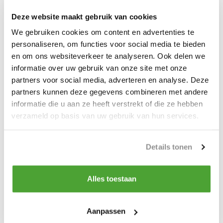
zoals
Deze website maakt gebruik van cookies
- Magnetische module
We gebruiken cookies om content en advertenties te
personaliseren, om functies voor social media te bieden
- Lamp
en om ons websiteverkeer te analyseren. Ook delen we
informatie over uw gebruik van onze site met onze
- Pewag Levo Manager Software
partners voor social media, adverteren en analyse. Deze
partners kunnen deze gegevens combineren met andere
informatie die u aan ze heeft verstrekt of die ze hebben
De Pewag Levo Hook heeft een werklast van maar liefst 5 Ton
verzameld op basis van uw gebruik van hun services.
en deze kan uitgebreid worden tot wel 10 haken, deze kunnen
onderling verbonden worden met 1 afstand bediening
Details tonen
Alles toestaan
Do you have a question about this product?
Our employee is happy to help you find the right product
Aanpassen