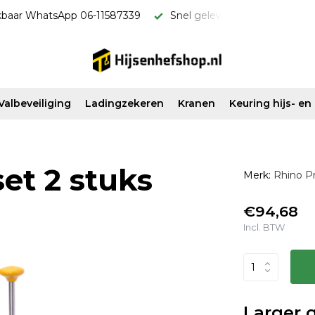
kbaar WhatsApp 06-11587339
Snel geleverd & scherp van pri
Valbeveiliging
Ladingzekeren
Kranen
Keuring hijs- e
et 2 stuks
Merk:
Rhino P
€94,68
Incl. BTW
Larger 