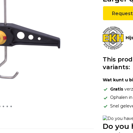
Request
Hij
This prod
variants:
Wat kunt u b
Gratis
verz
Ophalen i
Snel gelev
Do you 