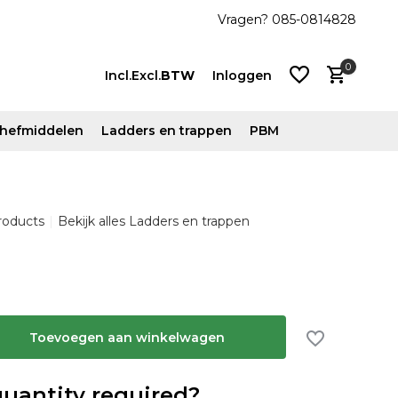
js!
Vanaf €500 ex. btw gratis verzonden
Vragen? 085-0814828
0
Incl.
Excl.
BTW
Inloggen
n hefmiddelen
Ladders en trappen
PBM
Account
roducts
Bekijk alles Ladders en trappen
aanmaken
Account
aanmaken
Toevoegen aan winkelwagen
quantity required?