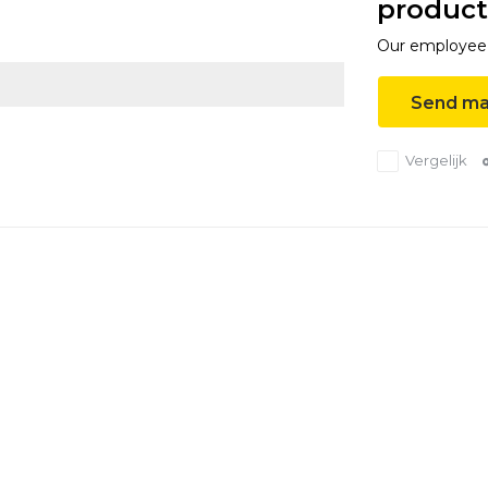
product
Our employee i
Send ma
Vergelijk