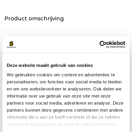
Product omschrijving
45% hogere werklast door toepassing van Grade 120 ICE-bout.
SPECIFICATIES:
• 360 Graden draaibaar;
Deze website maakt gebruik van cookies
• 100% scheurbeproefd;
We gebruiken cookies om content en advertenties te
• Borgring zorgt er bij de meeste types voor, dat de bout er niet
personaliseren, om functies voor social media te bieden
uit kan vallen, als het hijsoog niet gemonteerd is;
en om ons websiteverkeer te analyseren. Ook delen we
• In trekrichting instelbaar;
informatie over uw gebruik van onze site met onze
• Omklapbare beugel.
partners voor social media, adverteren en analyse. Deze
partners kunnen deze gegevens combineren met andere
OPTIONEEL:
informatie die u aan ze heeft verstrekt of die ze hebben
• Leverbaar in andere lengtes, zie H vario, metrisch fijn draad,
verzameld op basis van uw gebruik van hun services.
BSW draad en UNC draad.