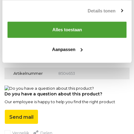
Details tonen
De maximum lengtes van de RUD bouten zijn zo afgestemd, dat
bij gebruik van een zeskantmoer (DIN 980) een materiaal
dikte van ca. 8 x M (bij M8 tot M30)daarna 5 x M (bij M36 tot M48)
Alles toestaan
gehanteerd kan worden.
Aanpassen
Productspecificaties
Artikelnummer
8504653
Do you have a question about this product?
Our employee is happy to help you find the right product
Send mail
Vergelijk
Delen