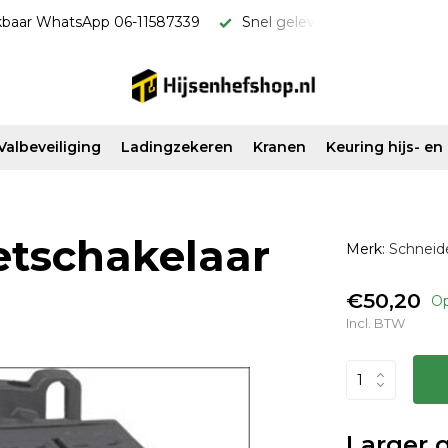
everd & scherp van prijs!
Vanaf €500 ex. btw gratis verzon
Valbeveiliging
Ladingzekeren
Kranen
Keuring hijs- e
tschakelaar
Merk:
Schneide
€50,20
Op
Incl. BTW
Larger 