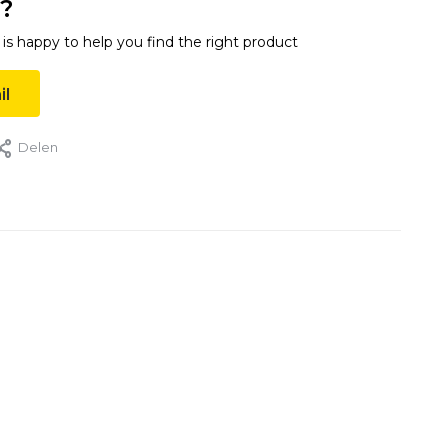
?
s happy to help you find the right product
il
Delen