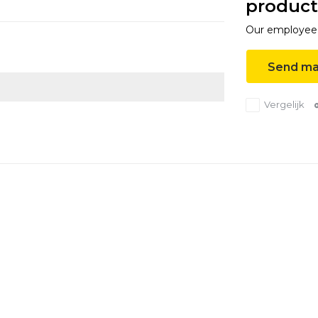
product
Our employee i
Send ma
Vergelijk