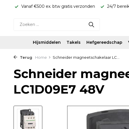
onden
24/7 bereikbaar WhatsApp 06-11587339
Snel gel
Hijsmiddelen
Takels
Hefgereedschap
Terug
Home
Schneider magneetschakelaar LC...
Schneider magnee
LC1D09E7 48V