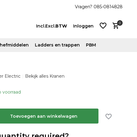
den
Vragen? 085-0814828
0
Incl.
Excl.
BTW
Inloggen
n hefmiddelen
Ladders en trappen
PBM
Account
r Electric
Bekijk alles Kranen
aanmaken
Account
 voorraad
aanmaken
Toevoegen aan winkelwagen
quantity required?