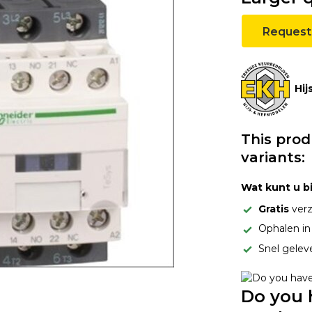
Request
Hij
This prod
variants:
Wat kunt u b
Gratis
verz
Ophalen i
Snel gelev
Do you 