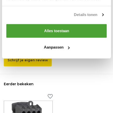
Vergelijk
Delen
Details tonen
Reviews
Alles toestaan
0
/
Based on 0 reviews
5
Aanpassen
Er zijn nog geen reviews geschreven over dit product..
Schrijf je eigen review
Eerder bekeken