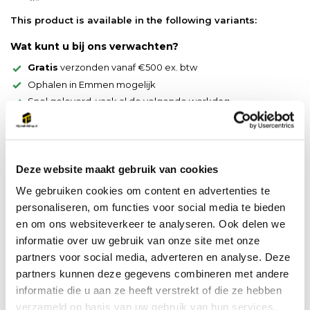
This product is available in the following variants:
Wat kunt u bij ons verwachten?
Gratis
verzonden vanaf €500 ex. btw
Ophalen in Emmen mogelijk
Snel geleverd, vaak al de volgende werkdag
Productspecificaties
Artikelnummer
LC1D258E7
Deze website maakt gebruik van cookies
EAN
3389110250374
We gebruiken cookies om content en advertenties te
personaliseren, om functies voor social media te bieden
en om ons websiteverkeer te analyseren. Ook delen we
Do you have a question about this product?
informatie over uw gebruik van onze site met onze
Our employee is happy to help you find the right product
partners voor social media, adverteren en analyse. Deze
partners kunnen deze gegevens combineren met andere
informatie die u aan ze heeft verstrekt of die ze hebben
Send mail
verzameld op basis van uw gebruik van hun services.