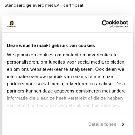
Standaard geleverd met EKH certificaat
Deze takel is van basis kwaliteit, zeer geschikt om af en toe
mee te hijsen, bijvoorbeeld voor gebruik servicemonteur
Deze website maakt gebruik van cookies
Sterk stalen frame en tandwiel kast voor lange levensduur.
We gebruiken cookies om content en advertenties te
Onderhoud vriendelijk ontwerp.
personaliseren, om functies voor social media te bieden
Soepele tandwiel overbrenging.
en om ons websiteverkeer te analyseren. Ook delen we
Afgedicht kogellagers van beide zijplaten.
informatie over uw gebruik van onze site met onze
Onderhoud vrij en corrosive bestendige kogellagers.
partners voor social media, adverteren en analyse. Deze
Hard stalen haken met gegoten klep.
partners kunnen deze gegevens combineren met andere
Met lastketting getest volgens EN 818-7.
informatie die u aan ze heeft verstrekt of die ze hebben
Tot een capaciteit van 20 ton op voorraad
verzameld op basis van uw gebruik van hun services.
Details tonen