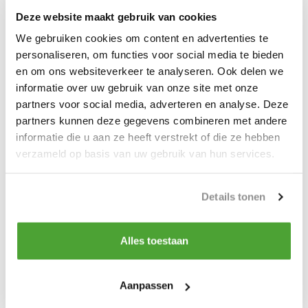
Lichtgewicht ontwerp om gemakkelijk te kunnen
Deze website maakt gebruik van cookies
hanteren
We gebruiken cookies om content en advertenties te
Krachtige heavy duty gelaste behuizing
personaliseren, om functies voor social media te bieden
FHSX-typen worden geleverd met een grotere bek-
en om ons websiteverkeer te analyseren. Ook delen we
opening
informatie over uw gebruik van onze site met onze
partners voor social media, adverteren en analyse. Deze
Hijsklemmen worden uitsluitend verkocht als SET
partners kunnen deze gegevens combineren met andere
informatie die u aan ze heeft verstrekt of die ze hebben
verzameld op basis van uw gebruik van hun services.
Productspecificaties
Details tonen
Artikelnummer
953300
Alles toestaan
Do you have a question about this product?
Our employee is happy to help you find the right product
Aanpassen
Send mail