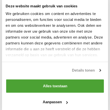
Lichtgewicht ontwerp om gemakkelijk te kunnen
Deze website maakt gebruik van cookies
hanteren
We gebruiken cookies om content en advertenties te
Krachtige heavy duty gelaste behuizing
personaliseren, om functies voor social media te bieden
FHSX-typen worden geleverd met een grotere bek-
en om ons websiteverkeer te analyseren. Ook delen we
opening
informatie over uw gebruik van onze site met onze
partners voor social media, adverteren en analyse. Deze
Hijsklemmen worden uitsluitend verkocht als SET
partners kunnen deze gegevens combineren met andere
informatie die u aan ze heeft verstrekt of die ze hebben
verzameld op basis van uw gebruik van hun services.
Productspecificaties
Details tonen
Artikelnummer
953400
Alles toestaan
Do you have a question about this product?
Our employee is happy to help you find the right product
Aanpassen
Send mail