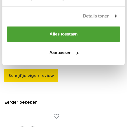
Send mail
Vergelijk
Delen
Details tonen
Alles toestaan
Reviews
0
/
Based on 0 reviews
5
Aanpassen
Er zijn nog geen reviews geschreven over dit product..
Schrijf je eigen review
Eerder bekeken