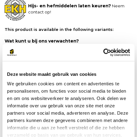
Hijs- en hefmiddelen laten keuren?
Neem
contact op!
This product is available in the following variants:
Wat kunt u bij ons verwachten?
Gratis
verzonden vanaf €500 ex. btw
Ophalen in Emmen mogelijk
Snel geleverd, vaak al de volgende werkdag
Deze website maakt gebruik van cookies
Productspecificaties
We gebruiken cookies om content en advertenties te
personaliseren, om functies voor social media te bieden
Artikelnummer
FA 60 007 00
en om ons websiteverkeer te analyseren. Ook delen we
informatie over uw gebruik van onze site met onze
partners voor social media, adverteren en analyse. Deze
Do you have a question about this product?
partners kunnen deze gegevens combineren met andere
Our employee is happy to help you find the right product
informatie die u aan ze heeft verstrekt of die ze hebben
verzameld op basis van uw gebruik van hun services.